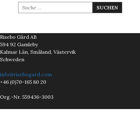
S
u
c
h
e
n
Risebo Gård AB
a
c
594 92 Gamleby
h
Kalmar Län, Småland, Västervik
:
Schweden
info@risebogard.com
+46 (0)70-165 80 20
Org.-Nr. 559436-3003
Allgemeine Geschäftsbedingungen AGB
Datenschutzerklärung
PLEASE FOLLOW & LIKE US :)